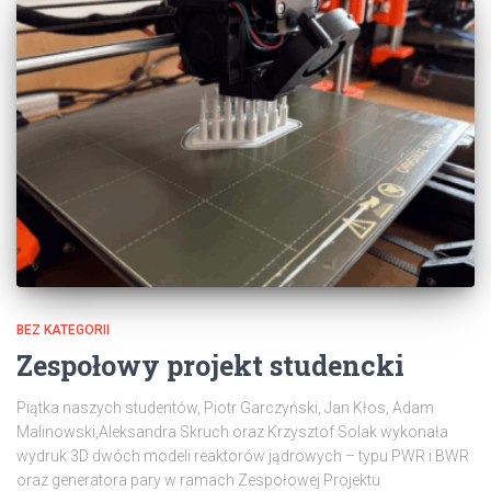
BEZ KATEGORII
Zespołowy projekt studencki
Piątka naszych studentów, Piotr Garczyński, Jan Kłos, Adam
Malinowski,Aleksandra Skruch oraz Krzysztof Solak wykonała
wydruk 3D dwóch modeli reaktorów jądrowych – typu PWR i BWR
oraz generatora pary w ramach Zespołowej Projektu