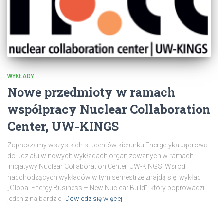
WYKŁADY
Nowe przedmioty w ramach
współpracy Nuclear Collaboration
Center, UW-KINGS
Zapraszamy wszystkich studentów kierunku Energetyka Jądrowa
do udziału w nowych wykładach organizowanych w ramach
inicjatywy Nuclear Collaboration Center, UW-KINGS. Wśród
nadchodzących wykładów w tym semestrze znajdą się: wykład
„Global Energy Business – New Nuclear Build”, który poprowadzi
jeden z najbardziej
Dowiedz się więcej