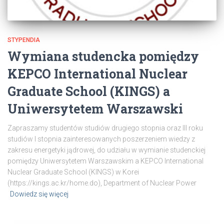
STYPENDIA
Wymiana studencka pomiędzy
KEPCO International Nuclear
Graduate School (KINGS) a
Uniwersytetem Warszawski
Zapraszamy studentów studiów drugiego stopnia oraz III roku
studiów I stopnia zainteresowanych poszerzeniem wiedzy z
zakresu energetyki jądrowej, do udziału w wymianie studenckiej
pomiędzy Uniwersytetem Warszawskim a KEPCO International
Nuclear Graduate School (KINGS) w Korei
(https://kings.ac.kr/home.do), Department of Nuclear Power
Dowiedz się więcej