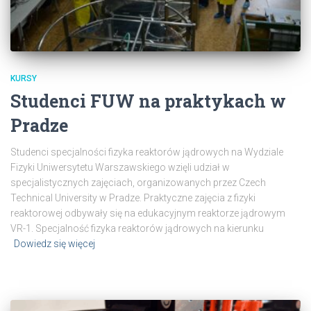
KURSY
Studenci FUW na praktykach w
Pradze
Studenci specjalności fizyka reaktorów jądrowych na Wydziale
Fizyki Uniwersytetu Warszawskiego wzięli udział w
specjalistycznych zajęciach, organizowanych przez Czech
Technical University w Pradze. Praktyczne zajęcia z fizyki
reaktorowej odbywały się na edukacyjnym reaktorze jądrowym
VR-1. Specjalność fizyka reaktorów jądrowych na kierunku
Dowiedz się więcej