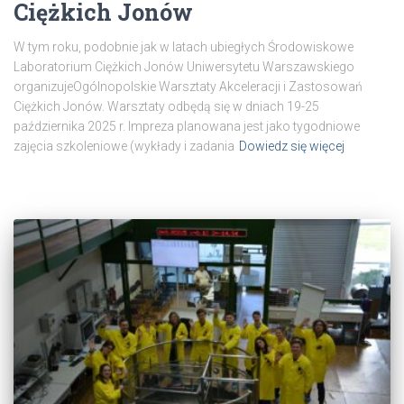
Ciężkich Jonów
W tym roku, podobnie jak w latach ubiegłych Środowiskowe
Laboratorium Ciężkich Jonów Uniwersytetu Warszawskiego
organizujeOgólnopolskie Warsztaty Akceleracji i Zastosowań
Ciężkich Jonów. Warsztaty odbędą się w dniach 19-25
października 2025 r. Impreza planowana jest jako tygodniowe
zajęcia szkoleniowe (wykłady i zadania
Dowiedz się więcej