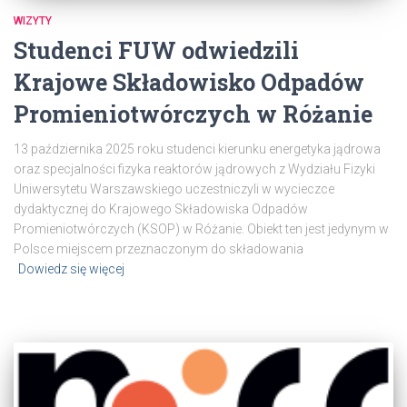
WIZYTY
Studenci FUW odwiedzili
Krajowe Składowisko Odpadów
Promieniotwórczych w Różanie
13 października 2025 roku studenci kierunku energetyka jądrowa
oraz specjalności fizyka reaktorów jądrowych z Wydziału Fizyki
Uniwersytetu Warszawskiego uczestniczyli w wycieczce
dydaktycznej do Krajowego Składowiska Odpadów
Promieniotwórczych (KSOP) w Różanie. Obiekt ten jest jedynym w
Polsce miejscem przeznaczonym do składowania
Dowiedz się więcej