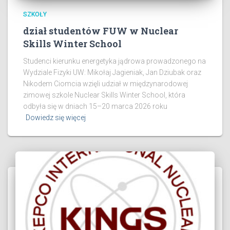
SZKOŁY
dział studentów FUW w Nuclear
Skills Winter School
Studenci kierunku energetyka jądrowa prowadzonego na
Wydziale Fizyki UW: Mikołaj Jagieniak, Jan Dziubak oraz
Nikodem Ciomcia wzięli udział w międzynarodowej
zimowej szkole Nuclear Skills Winter School, która
odbyła się w dniach 15–20 marca 2026 roku
Dowiedz się więcej