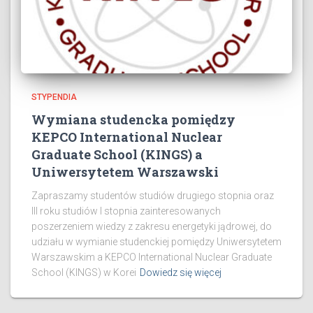
STYPENDIA
Wymiana studencka pomiędzy
KEPCO International Nuclear
Graduate School (KINGS) a
Uniwersytetem Warszawski
Zapraszamy studentów studiów drugiego stopnia oraz
III roku studiów I stopnia zainteresowanych
poszerzeniem wiedzy z zakresu energetyki jądrowej, do
udziału w wymianie studenckiej pomiędzy Uniwersytetem
Warszawskim a KEPCO International Nuclear Graduate
School (KINGS) w Korei
Dowiedz się więcej