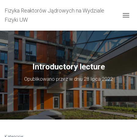
Fizyka Reaktorów Jądrowych na Wydziale
Fizyki UW
P
R
Z
E
Ł
Ą
C
Z
Introductory lecture
N
A
W
Opublikowano przez
w dniu
28 lipca 2022
I
G
A
C
J
Ę
Kategorie: